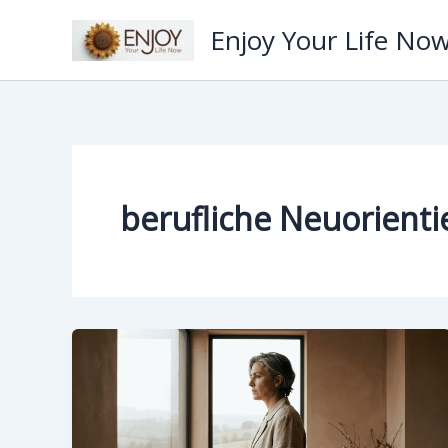
Zum
Enjoy Your Life No
Inhalt
springen
berufliche Neuorienti